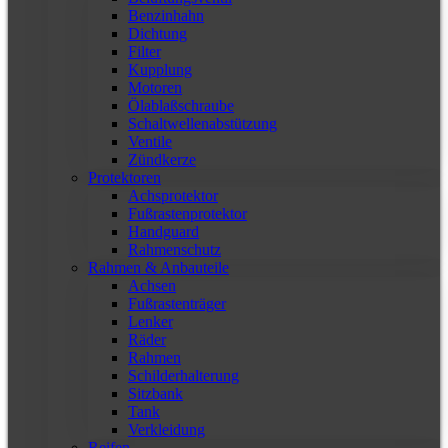
Benzinhahn
Dichtung
Filter
Kupplung
Motoren
Ölablaßschraube
Schaltwellenabstützung
Ventile
Zündkerze
Protektoren
Achsprotektor
Fußrastenprotektor
Handguard
Rahmenschutz
Rahmen & Anbauteile
Achsen
Fußrastenträger
Lenker
Räder
Rahmen
Schilderhalterung
Sitzbank
Tank
Verkleidung
Reifen