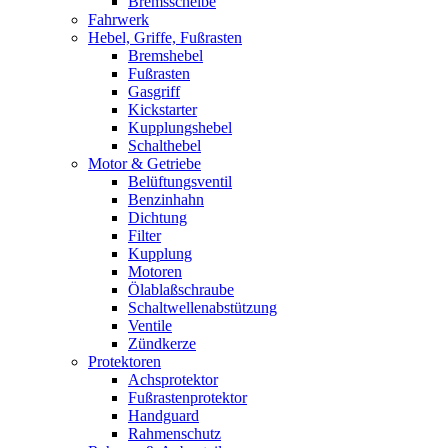
Bremsscheibe
Fahrwerk
Hebel, Griffe, Fußrasten
Bremshebel
Fußrasten
Gasgriff
Kickstarter
Kupplungshebel
Schalthebel
Motor & Getriebe
Belüftungsventil
Benzinhahn
Dichtung
Filter
Kupplung
Motoren
Ölablaßschraube
Schaltwellenabstützung
Ventile
Zündkerze
Protektoren
Achsprotektor
Fußrastenprotektor
Handguard
Rahmenschutz