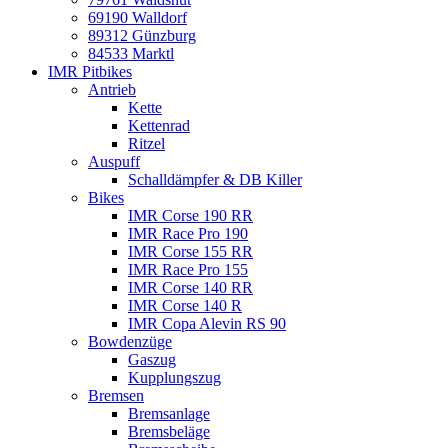
69190 Walldorf
89312 Günzburg
84533 Marktl
IMR Pitbikes
Antrieb
Kette
Kettenrad
Ritzel
Auspuff
Schalldämpfer & DB Killer
Bikes
IMR Corse 190 RR
IMR Race Pro 190
IMR Corse 155 RR
IMR Race Pro 155
IMR Corse 140 RR
IMR Corse 140 R
IMR Copa Alevin RS 90
Bowdenzüge
Gaszug
Kupplungszug
Bremsen
Bremsanlage
Bremsbeläge