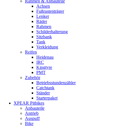
Rahmen & Anbauteile
Achsen
Fußrastenträger
Lenker
Räder
Rahmen
Schilderhalterung
Sitzbank
Tank
Verkleidung
Reifen
Heidenau
IRC
Kingtyre
PMT
Zubehör
Betriebsstundenzähler
Catchtank
Ständer
Starterpaket
XPEAR Pitbikes
Anbauteile
Antrieb
Auspuff
Bike