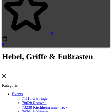
0
0
Hebel, Griffe & Fußrasten
Kategorien
Events
71116 Gärtringen
78628 Rottweil
73230 Kirchheim unter Teck
79761 Waldshut