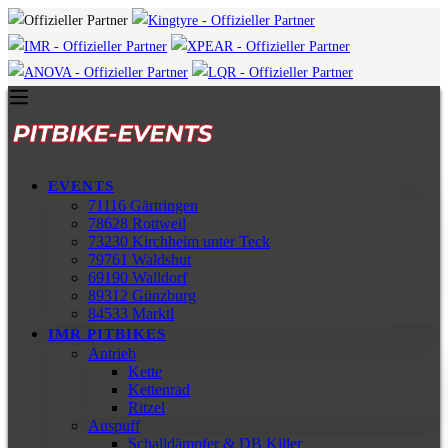
EVENTS
71116 Gärtringen
78628 Rottweil
73230 Kirchheim unter Teck
79761 Waldshut
69190 Walldorf
89312 Günzburg
84533 Marktl
IMR PITBIKES
Antrieb
Kette
Kettenrad
Ritzel
Auspuff
Schalldämpfer & DB Killer