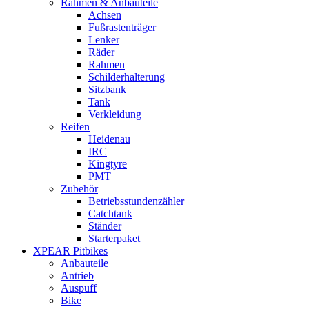
Rahmen & Anbauteile
Achsen
Fußrastenträger
Lenker
Räder
Rahmen
Schilderhalterung
Sitzbank
Tank
Verkleidung
Reifen
Heidenau
IRC
Kingtyre
PMT
Zubehör
Betriebsstundenzähler
Catchtank
Ständer
Starterpaket
XPEAR Pitbikes
Anbauteile
Antrieb
Auspuff
Bike