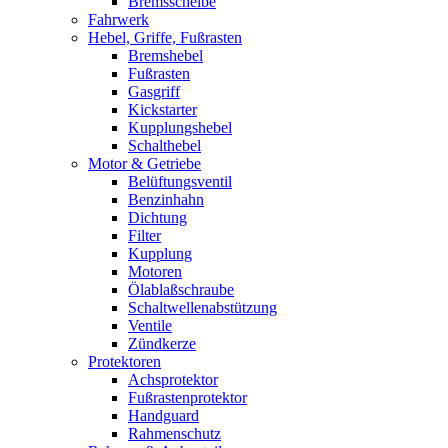
Bremsscheibe
Fahrwerk
Hebel, Griffe, Fußrasten
Bremshebel
Fußrasten
Gasgriff
Kickstarter
Kupplungshebel
Schalthebel
Motor & Getriebe
Belüftungsventil
Benzinhahn
Dichtung
Filter
Kupplung
Motoren
Ölablaßschraube
Schaltwellenabstützung
Ventile
Zündkerze
Protektoren
Achsprotektor
Fußrastenprotektor
Handguard
Rahmenschutz