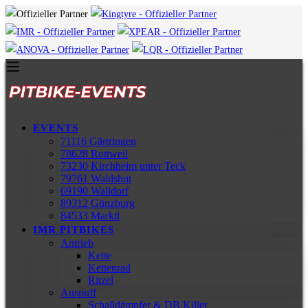
EVENTS
71116 Gärtringen
78628 Rottweil
73230 Kirchheim unter Teck
79761 Waldshut
69190 Walldorf
89312 Günzburg
84533 Marktl
IMR PITBIKES
Antrieb
Kette
Kettenrad
Ritzel
Auspuff
Schalldämpfer & DB Killer