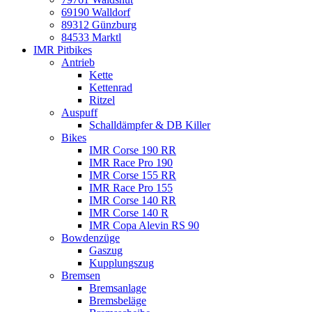
69190 Walldorf
89312 Günzburg
84533 Marktl
IMR Pitbikes
Antrieb
Kette
Kettenrad
Ritzel
Auspuff
Schalldämpfer & DB Killer
Bikes
IMR Corse 190 RR
IMR Race Pro 190
IMR Corse 155 RR
IMR Race Pro 155
IMR Corse 140 RR
IMR Corse 140 R
IMR Copa Alevin RS 90
Bowdenzüge
Gaszug
Kupplungszug
Bremsen
Bremsanlage
Bremsbeläge