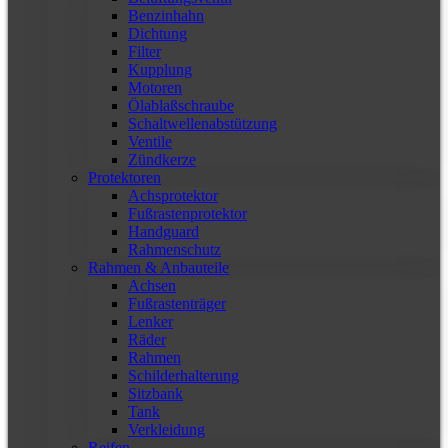
Benzinhahn
Dichtung
Filter
Kupplung
Motoren
Ölablaßschraube
Schaltwellenabstützung
Ventile
Zündkerze
Protektoren
Achsprotektor
Fußrastenprotektor
Handguard
Rahmenschutz
Rahmen & Anbauteile
Achsen
Fußrastenträger
Lenker
Räder
Rahmen
Schilderhalterung
Sitzbank
Tank
Verkleidung
Reifen