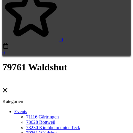
0
0
79761 Waldshut
Kategorien
Events
71116 Gärtringen
78628 Rottweil
73230 Kirchheim unter Teck
79761 Waldshut