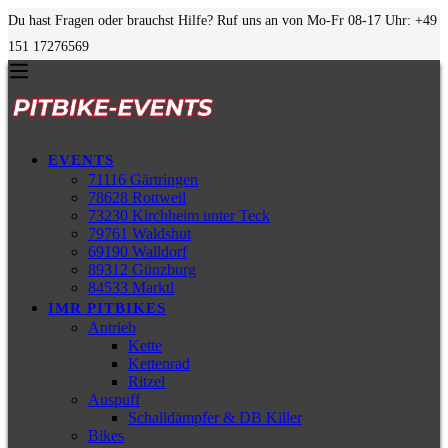
Du hast Fragen oder brauchst Hilfe? Ruf uns an von Mo-Fr 08-17 Uhr: +49
151 17276569
EVENTS
71116 Gärtringen
78628 Rottweil
73230 Kirchheim unter Teck
79761 Waldshut
69190 Walldorf
89312 Günzburg
84533 Marktl
IMR PITBIKES
Antrieb
Kette
Kettenrad
Ritzel
Auspuff
Schalldämpfer & DB Killer
Bikes