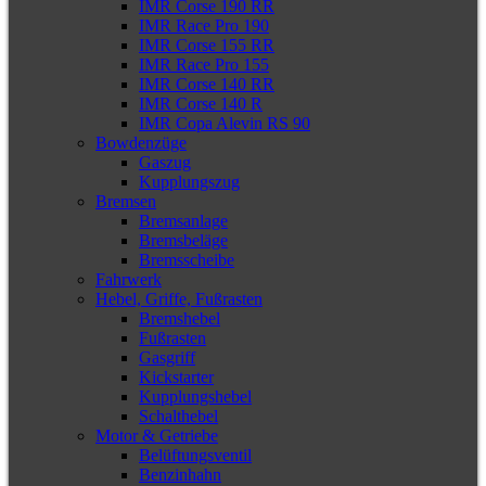
IMR Corse 190 RR
IMR Race Pro 190
IMR Corse 155 RR
IMR Race Pro 155
IMR Corse 140 RR
IMR Corse 140 R
IMR Copa Alevin RS 90
Bowdenzüge
Gaszug
Kupplungszug
Bremsen
Bremsanlage
Bremsbeläge
Bremsscheibe
Fahrwerk
Hebel, Griffe, Fußrasten
Bremshebel
Fußrasten
Gasgriff
Kickstarter
Kupplungshebel
Schalthebel
Motor & Getriebe
Belüftungsventil
Benzinhahn