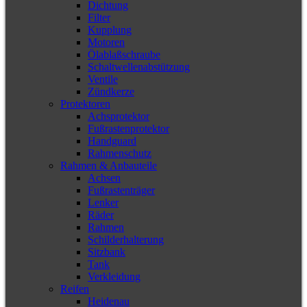
Dichtung
Filter
Kupplung
Motoren
Ölablaßschraube
Schaltwellenabstützung
Ventile
Zündkerze
Protektoren
Achsprotektor
Fußrastenprotektor
Handguard
Rahmenschutz
Rahmen & Anbauteile
Achsen
Fußrastenträger
Lenker
Räder
Rahmen
Schilderhalterung
Sitzbank
Tank
Verkleidung
Reifen
Heidenau