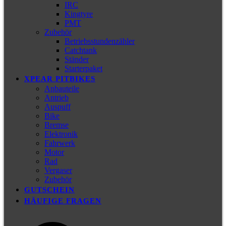
IRC
Kingtyre
PMT
Zubehör
Betriebsstundenzähler
Catchtank
Ständer
Starterpaket
XPEAR PITBIKES
Anbauteile
Antrieb
Auspuff
Bike
Bremse
Elektronik
Fahrwerk
Motor
Rad
Vergaser
Zubehör
GUTSCHEIN
HÄUFIGE FRAGEN