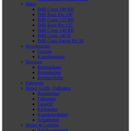
Bikes
IMR Corse 190 RR
IMR Race Pro 190
IMR Corse 155 RR
IMR Race Pro 155
IMR Corse 140 RR
IMR Corse 140 R
IMR Copa Alevin RS 90
Bowdenzüge
Gaszug
Kupplungszug
Bremsen
Bremsanlage
Bremsbeläge
Bremsscheibe
Fahrwerk
Hebel, Griffe, Fußrasten
Bremshebel
Fußrasten
Gasgriff
Kickstarter
Kupplungshebel
Schalthebel
Motor & Getriebe
Belüftungsventil