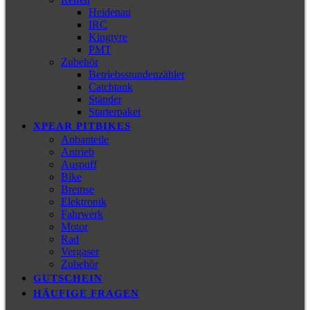
Heidenau
IRC
Kingtyre
PMT
Zubehör
Betriebsstundenzähler
Catchtank
Ständer
Starterpaket
XPEAR PITBIKES
Anbauteile
Antrieb
Auspuff
Bike
Bremse
Elektronik
Fahrwerk
Motor
Rad
Vergaser
Zubehör
GUTSCHEIN
HÄUFIGE FRAGEN