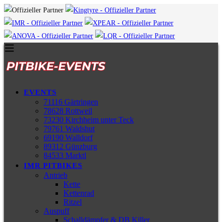
EVENTS
71116 Gärtringen
78628 Rottweil
73230 Kirchheim unter Teck
79761 Waldshut
69190 Walldorf
89312 Günzburg
84533 Marktl
IMR PITBIKES
Antrieb
Kette
Kettenrad
Ritzel
Auspuff
Schalldämpfer & DB Killer