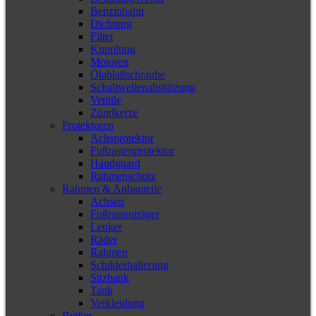
Benzinhahn
Dichtung
Filter
Kupplung
Motoren
Ölablaßschraube
Schaltwellenabstützung
Ventile
Zündkerze
Protektoren
Achsprotektor
Fußrastenprotektor
Handguard
Rahmenschutz
Rahmen & Anbauteile
Achsen
Fußrastenträger
Lenker
Räder
Rahmen
Schilderhalterung
Sitzbank
Tank
Verkleidung
Reifen