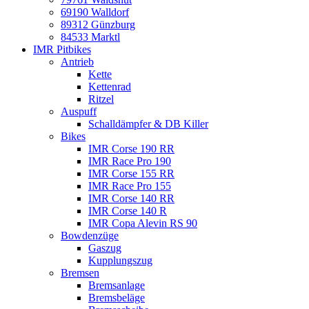
69190 Walldorf
89312 Günzburg
84533 Marktl
IMR Pitbikes
Antrieb
Kette
Kettenrad
Ritzel
Auspuff
Schalldämpfer & DB Killer
Bikes
IMR Corse 190 RR
IMR Race Pro 190
IMR Corse 155 RR
IMR Race Pro 155
IMR Corse 140 RR
IMR Corse 140 R
IMR Copa Alevin RS 90
Bowdenzüge
Gaszug
Kupplungszug
Bremsen
Bremsanlage
Bremsbeläge