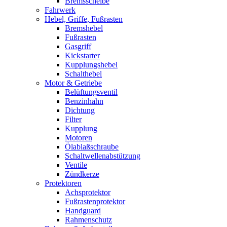
Bremsscheibe
Fahrwerk
Hebel, Griffe, Fußrasten
Bremshebel
Fußrasten
Gasgriff
Kickstarter
Kupplungshebel
Schalthebel
Motor & Getriebe
Belüftungsventil
Benzinhahn
Dichtung
Filter
Kupplung
Motoren
Ölablaßschraube
Schaltwellenabstützung
Ventile
Zündkerze
Protektoren
Achsprotektor
Fußrastenprotektor
Handguard
Rahmenschutz