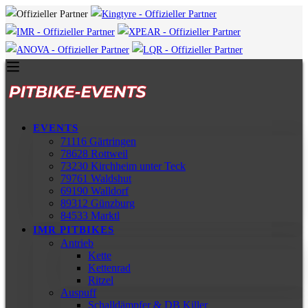
EVENTS
71116 Gärtringen
78628 Rottweil
73230 Kirchheim unter Teck
79761 Waldshut
69190 Walldorf
89312 Günzburg
84533 Marktl
IMR PITBIKES
Antrieb
Kette
Kettenrad
Ritzel
Auspuff
Schalldämpfer & DB Killer