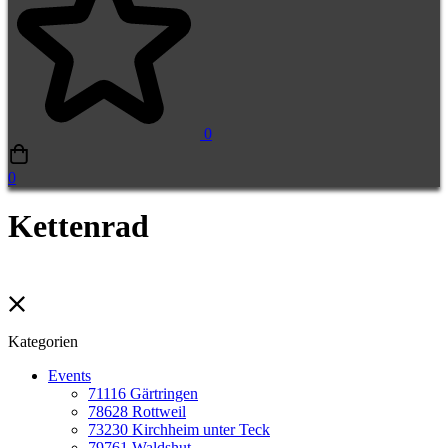
0
0
Kettenrad
Kategorien
Events
71116 Gärtringen
78628 Rottweil
73230 Kirchheim unter Teck
79761 Waldshut