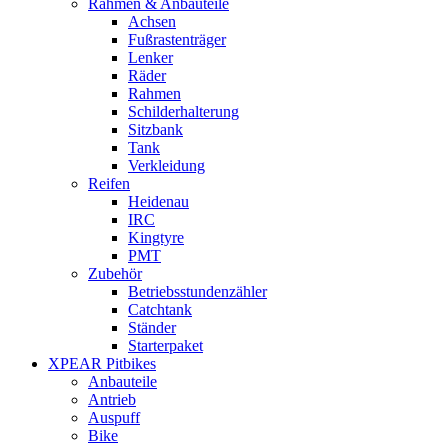
Rahmen & Anbauteile
Achsen
Fußrastenträger
Lenker
Räder
Rahmen
Schilderhalterung
Sitzbank
Tank
Verkleidung
Reifen
Heidenau
IRC
Kingtyre
PMT
Zubehör
Betriebsstundenzähler
Catchtank
Ständer
Starterpaket
XPEAR Pitbikes
Anbauteile
Antrieb
Auspuff
Bike