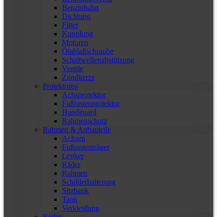
Benzinhahn
Dichtung
Filter
Kupplung
Motoren
Ölablaßschraube
Schaltwellenabstützung
Ventile
Zündkerze
Protektoren
Achsprotektor
Fußrastenprotektor
Handguard
Rahmenschutz
Rahmen & Anbauteile
Achsen
Fußrastenträger
Lenker
Räder
Rahmen
Schilderhalterung
Sitzbank
Tank
Verkleidung
Reifen