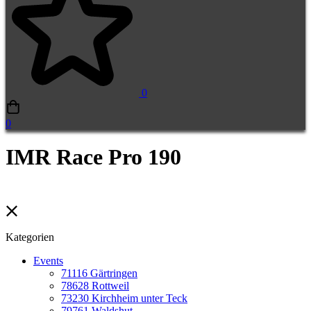
0
0
IMR Race Pro 190
Kategorien
Events
71116 Gärtringen
78628 Rottweil
73230 Kirchheim unter Teck
79761 Waldshut