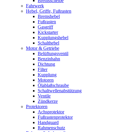
Bremsscheibe
Fahrwerk
Hebel, Griffe, Fußrasten
Bremshebel
Fußrasten
Gasgriff
Kickstarter
Kupplungshebel
Schalthebel
Motor & Getriebe
Belüftungsventil
Benzinhahn
Dichtung
Filter
Kupplung
Motoren
Ölablaßschraube
Schaltwellenabstützung
Ventile
Zündkerze
Protektoren
Achsprotektor
Fußrastenprotektor
Handguard
Rahmenschutz