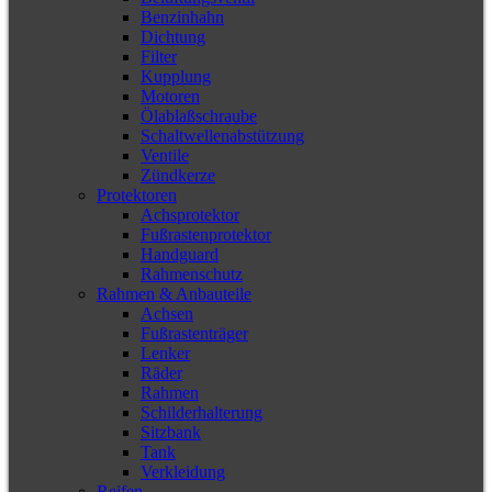
Benzinhahn
Dichtung
Filter
Kupplung
Motoren
Ölablaßschraube
Schaltwellenabstützung
Ventile
Zündkerze
Protektoren
Achsprotektor
Fußrastenprotektor
Handguard
Rahmenschutz
Rahmen & Anbauteile
Achsen
Fußrastenträger
Lenker
Räder
Rahmen
Schilderhalterung
Sitzbank
Tank
Verkleidung
Reifen