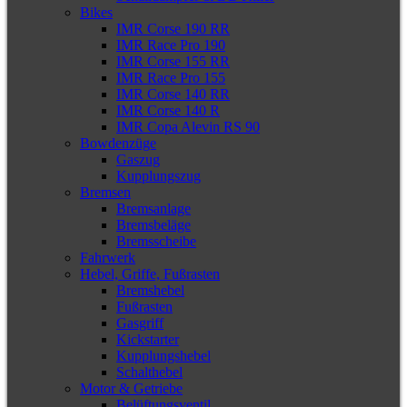
Bikes
IMR Corse 190 RR
IMR Race Pro 190
IMR Corse 155 RR
IMR Race Pro 155
IMR Corse 140 RR
IMR Corse 140 R
IMR Copa Alevin RS 90
Bowdenzüge
Gaszug
Kupplungszug
Bremsen
Bremsanlage
Bremsbeläge
Bremsscheibe
Fahrwerk
Hebel, Griffe, Fußrasten
Bremshebel
Fußrasten
Gasgriff
Kickstarter
Kupplungshebel
Schalthebel
Motor & Getriebe
Belüftungsventil