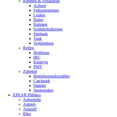
Rahmen & Anbauteile
Achsen
Fußrastenträger
Lenker
Räder
Rahmen
Schilderhalterung
Sitzbank
Tank
Verkleidung
Reifen
Heidenau
IRC
Kingtyre
PMT
Zubehör
Betriebsstundenzähler
Catchtank
Ständer
Starterpaket
XPEAR Pitbikes
Anbauteile
Antrieb
Auspuff
Bike