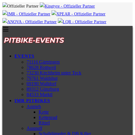
EVENTS
71116 Gärtringen
78628 Rottweil
73230 Kirchheim unter Teck
79761 Waldshut
69190 Walldorf
89312 Günzburg
84533 Marktl
IMR PITBIKES
Antrieb
Kette
Kettenrad
Ritzel
Auspuff
Schalldämpfer & DB Killer