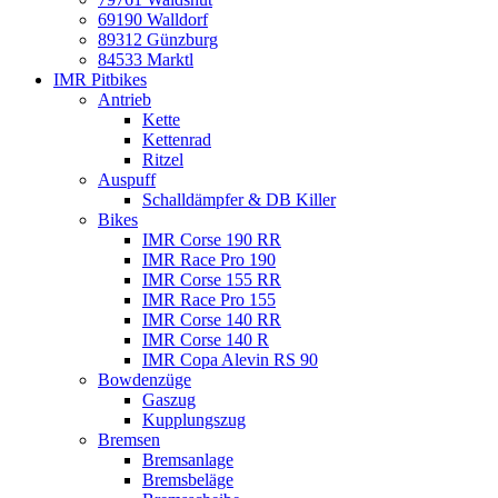
69190 Walldorf
89312 Günzburg
84533 Marktl
IMR Pitbikes
Antrieb
Kette
Kettenrad
Ritzel
Auspuff
Schalldämpfer & DB Killer
Bikes
IMR Corse 190 RR
IMR Race Pro 190
IMR Corse 155 RR
IMR Race Pro 155
IMR Corse 140 RR
IMR Corse 140 R
IMR Copa Alevin RS 90
Bowdenzüge
Gaszug
Kupplungszug
Bremsen
Bremsanlage
Bremsbeläge