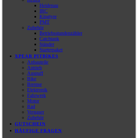
Heidenau
IRC
Kingtyre
PMT
Zubehör
Betriebsstundenzähler
Catchtank
Ständer
Starterpaket
XPEAR PITBIKES
Anbauteile
Antrieb
Auspuff
Bike
Bremse
Elektronik
Fahrwerk
Motor
Rad
Vergaser
Zubehör
GUTSCHEIN
HÄUFIGE FRAGEN