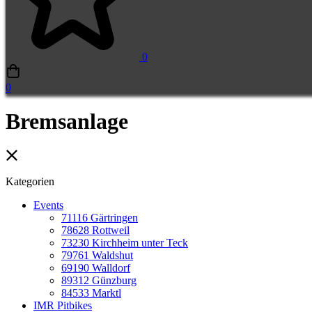
0
0
Bremsanlage
Kategorien
Events
71116 Gärtringen
78628 Rottweil
73230 Kirchheim unter Teck
79761 Waldshut
69190 Walldorf
89312 Günzburg
84533 Marktl
IMR Pitbikes