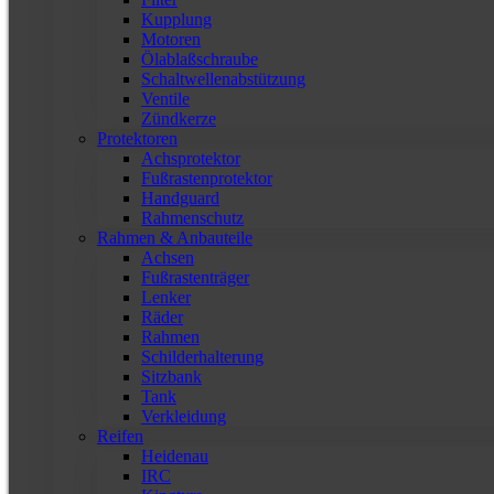
Kupplung
Motoren
Ölablaßschraube
Schaltwellenabstützung
Ventile
Zündkerze
Protektoren
Achsprotektor
Fußrastenprotektor
Handguard
Rahmenschutz
Rahmen & Anbauteile
Achsen
Fußrastenträger
Lenker
Räder
Rahmen
Schilderhalterung
Sitzbank
Tank
Verkleidung
Reifen
Heidenau
IRC