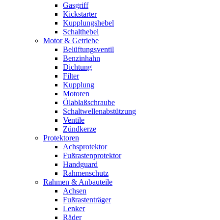
Gasgriff
Kickstarter
Kupplungshebel
Schalthebel
Motor & Getriebe
Belüftungsventil
Benzinhahn
Dichtung
Filter
Kupplung
Motoren
Ölablaßschraube
Schaltwellenabstützung
Ventile
Zündkerze
Protektoren
Achsprotektor
Fußrastenprotektor
Handguard
Rahmenschutz
Rahmen & Anbauteile
Achsen
Fußrastenträger
Lenker
Räder