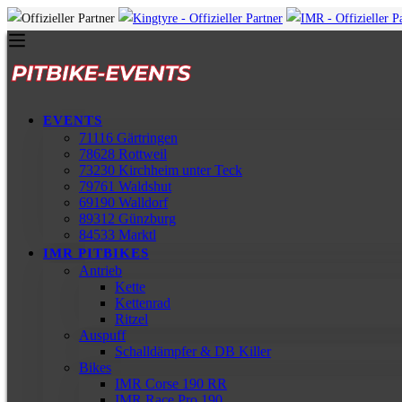
EVENTS
71116 Gärtringen
78628 Rottweil
73230 Kirchheim unter Teck
79761 Waldshut
69190 Walldorf
89312 Günzburg
84533 Marktl
IMR PITBIKES
Antrieb
Kette
Kettenrad
Ritzel
Auspuff
Schalldämpfer & DB Killer
Bikes
IMR Corse 190 RR
IMR Race Pro 190