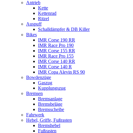
Antrieb
Kette
Kettenrad
Ritzel
Auspuff
Schalldämpfer & DB Killer
Bikes
IMR Corse 190 RR
IMR Race Pro 190
IMR Corse 155 RR
IMR Race Pro 155
IMR Corse 140 RR
IMR Corse 140 R
IMR Copa Alevin RS 90
Bowdenzüge
Gaszug
Kupplungszug
Bremsen
Bremsanlage
Bremsbeläge
Bremsscheibe
Fahrwerk
Hebel, Griffe, Fußrasten
Bremshebel
Fußrasten