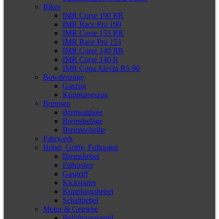
Bikes
IMR Corse 190 RR
IMR Race Pro 190
IMR Corse 155 RR
IMR Race Pro 155
IMR Corse 140 RR
IMR Corse 140 R
IMR Copa Alevin RS 90
Bowdenzüge
Gaszug
Kupplungszug
Bremsen
Bremsanlage
Bremsbeläge
Bremsscheibe
Fahrwerk
Hebel, Griffe, Fußrasten
Bremshebel
Fußrasten
Gasgriff
Kickstarter
Kupplungshebel
Schalthebel
Motor & Getriebe
Belüftungsventil