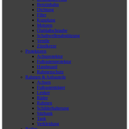
Benzinhahn
Dichtung
Filter
Kupplung
Motoren
Ölablaßschraube
Schaltwellenabstützung
Ventile
Zündkerze
Protektoren
Achsprotektor
Fußrastenprotektor
Handguard
Rahmenschutz
Rahmen & Anbauteile
Achsen
Fußrastenträger
Lenker
Räder
Rahmen
Schilderhalterung
Sitzbank
Tank
Verkleidung
Reifen