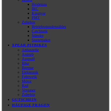
Heidenau
IRC
Kingtyre
PMT
Zubehör
Betriebsstundenzähler
Catchtank
Ständer
Starterpaket
XPEAR PITBIKES
Anbauteile
Antrieb
Auspuff
Bike
Bremse
Elektronik
Fahrwerk
Motor
Rad
Vergaser
Zubehör
GUTSCHEIN
HÄUFIGE FRAGEN