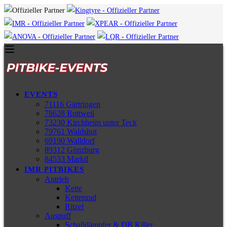
EVENTS
71116 Gärtringen
78628 Rottweil
73230 Kirchheim unter Teck
79761 Waldshut
69190 Walldorf
89312 Günzburg
84533 Marktl
IMR PITBIKES
Antrieb
Kette
Kettenrad
Ritzel
Auspuff
Schalldämpfer & DB Killer