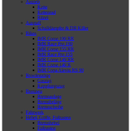
Antrieb
Kette
Kettenrad
Ritzel
Auspuff
Schalldämpfer & DB Killer
Bikes
IMR Corse 190 RR
IMR Race Pro 190
IMR Corse 155 RR
IMR Race Pro 155
IMR Corse 140 RR
IMR Corse 140 R
IMR Copa Alevin RS 90
Bowdenzüge
Gaszug
Kupplungszug
Bremsen
Bremsanlage
Bremsbeläge
Bremsscheibe
Fahrwerk
Hebel, Griffe, Fußrasten
Bremshebel
Fußrasten