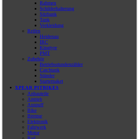
Rahmen
Schilderhalterung
Sitzbank
Tank
Verkleidung
Reifen
Heidenau
IRC
Kingtyre
PMT
Zubehör
Betriebsstundenzähler
Catchtank
Ständer
Starterpaket
XPEAR PITBIKES
Anbauteile
Antrieb
Auspuff
Bike
Bremse
Elektronik
Fahrwerk
Motor
Rad