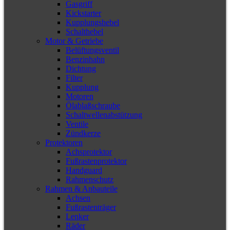
Gasgriff
Kickstarter
Kupplungshebel
Schalthebel
Motor & Getriebe
Belüftungsventil
Benzinhahn
Dichtung
Filter
Kupplung
Motoren
Ölablaßschraube
Schaltwellenabstützung
Ventile
Zündkerze
Protektoren
Achsprotektor
Fußrastenprotektor
Handguard
Rahmenschutz
Rahmen & Anbauteile
Achsen
Fußrastenträger
Lenker
Räder