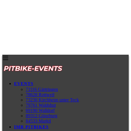
EVENTS
71116 Gärtringen
78628 Rottweil
73230 Kirchheim unter Teck
79761 Waldshut
69190 Walldorf
89312 Günzburg
84533 Marktl
IMR PITBIKES