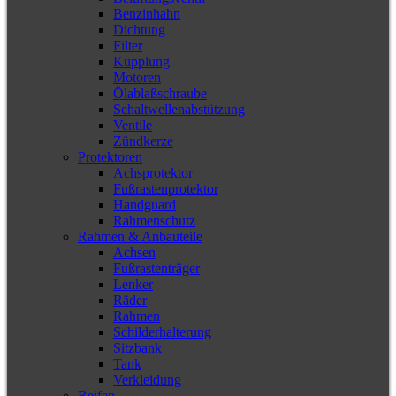
Benzinhahn
Dichtung
Filter
Kupplung
Motoren
Ölablaßschraube
Schaltwellenabstützung
Ventile
Zündkerze
Protektoren
Achsprotektor
Fußrastenprotektor
Handguard
Rahmenschutz
Rahmen & Anbauteile
Achsen
Fußrastenträger
Lenker
Räder
Rahmen
Schilderhalterung
Sitzbank
Tank
Verkleidung
Reifen