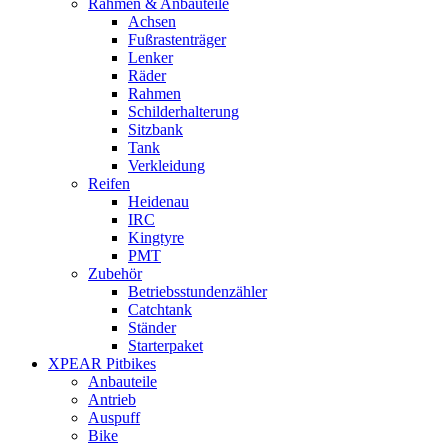
Rahmen & Anbauteile
Achsen
Fußrastenträger
Lenker
Räder
Rahmen
Schilderhalterung
Sitzbank
Tank
Verkleidung
Reifen
Heidenau
IRC
Kingtyre
PMT
Zubehör
Betriebsstundenzähler
Catchtank
Ständer
Starterpaket
XPEAR Pitbikes
Anbauteile
Antrieb
Auspuff
Bike