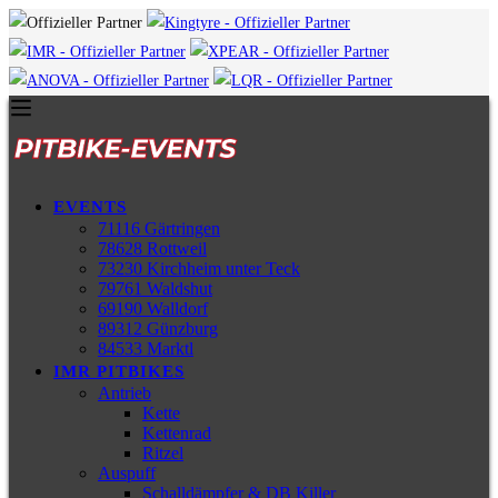
EVENTS
71116 Gärtringen
78628 Rottweil
73230 Kirchheim unter Teck
79761 Waldshut
69190 Walldorf
89312 Günzburg
84533 Marktl
IMR PITBIKES
Antrieb
Kette
Kettenrad
Ritzel
Auspuff
Schalldämpfer & DB Killer