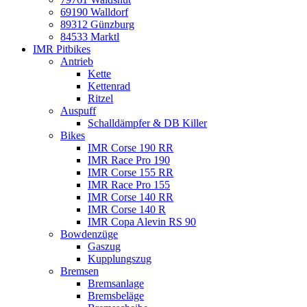
69190 Walldorf
89312 Günzburg
84533 Marktl
IMR Pitbikes
Antrieb
Kette
Kettenrad
Ritzel
Auspuff
Schalldämpfer & DB Killer
Bikes
IMR Corse 190 RR
IMR Race Pro 190
IMR Corse 155 RR
IMR Race Pro 155
IMR Corse 140 RR
IMR Corse 140 R
IMR Copa Alevin RS 90
Bowdenzüge
Gaszug
Kupplungszug
Bremsen
Bremsanlage
Bremsbeläge