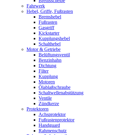
Bremsscheibe
Fahrwerk
Hebel, Griffe, Fußrasten
Bremshebel
Fußrasten
Gasgriff
Kickstarter
Kupplungshebel
Schalthebel
Motor & Getriebe
Belüftungsventil
Benzinhahn
Dichtung
Filter
Kupplung
Motoren
Ölablaßschraube
Schaltwellenabstützung
Ventile
Zündkerze
Protektoren
Achsprotektor
Fußrastenprotektor
Handguard
Rahmenschutz