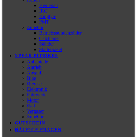
Heidenau
IRC
Kingtyre
PMT
Zubehör
Betriebsstundenzähler
Catchtank
Ständer
Starterpaket
XPEAR PITBIKES
Anbauteile
Antrieb
Auspuff
Bike
Bremse
Elektronik
Fahrwerk
Motor
Rad
Vergaser
Zubehör
GUTSCHEIN
HÄUFIGE FRAGEN