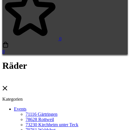
0
0
Räder
Kategorien
Events
71116 Gärtringen
78628 Rottweil
73230 Kirchheim unter Teck
79761 Waldshut