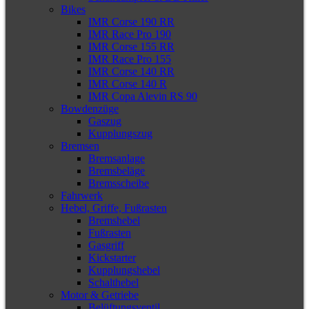
Bikes
IMR Corse 190 RR
IMR Race Pro 190
IMR Corse 155 RR
IMR Race Pro 155
IMR Corse 140 RR
IMR Corse 140 R
IMR Copa Alevin RS 90
Bowdenzüge
Gaszug
Kupplungszug
Bremsen
Bremsanlage
Bremsbeläge
Bremsscheibe
Fahrwerk
Hebel, Griffe, Fußrasten
Bremshebel
Fußrasten
Gasgriff
Kickstarter
Kupplungshebel
Schalthebel
Motor & Getriebe
Belüftungsventil