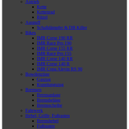
Antrieb
Kette
Kettenrad
Ritzel
Auspuff
Schalldämpfer & DB Killer
Bikes
IMR Corse 190 RR
IMR Race Pro 190
IMR Corse 155 RR
IMR Race Pro 155
IMR Corse 140 RR
IMR Corse 140 R
IMR Copa Alevin RS 90
Bowdenzüge
Gaszug
Kupplungszug
Bremsen
Bremsanlage
Bremsbeläge
Bremsscheibe
Fahrwerk
Hebel, Griffe, Fußrasten
Bremshebel
Fußrasten