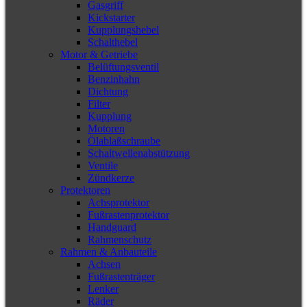
Gasgriff
Kickstarter
Kupplungshebel
Schalthebel
Motor & Getriebe
Belüftungsventil
Benzinhahn
Dichtung
Filter
Kupplung
Motoren
Ölablaßschraube
Schaltwellenabstützung
Ventile
Zündkerze
Protektoren
Achsprotektor
Fußrastenprotektor
Handguard
Rahmenschutz
Rahmen & Anbauteile
Achsen
Fußrastenträger
Lenker
Räder