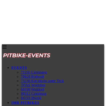
EVENTS
71116 Gärtringen
78628 Rottweil
73230 Kirchheim unter Teck
79761 Waldshut
69190 Walldorf
89312 Günzburg
84533 Marktl
IMR PITBIKES