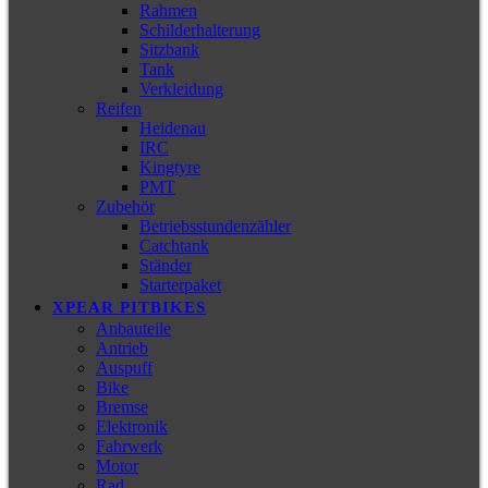
Rahmen
Schilderhalterung
Sitzbank
Tank
Verkleidung
Reifen
Heidenau
IRC
Kingtyre
PMT
Zubehör
Betriebsstundenzähler
Catchtank
Ständer
Starterpaket
XPEAR PITBIKES
Anbauteile
Antrieb
Auspuff
Bike
Bremse
Elektronik
Fahrwerk
Motor
Rad