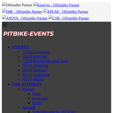
EVENTS
71116 Gärtringen
78628 Rottweil
73230 Kirchheim unter Teck
79761 Waldshut
69190 Walldorf
89312 Günzburg
84533 Marktl
IMR PITBIKES
Antrieb
Kette
Kettenrad
Ritzel
Auspuff
Schalldämpfer & DB Killer