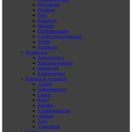
Benzinhahn
Dichtung
Filter
Kupplung
Motoren
Ölablaßschraube
Schaltwellenabstützung
Ventile
Zündkerze
Protektoren
Achsprotektor
Fußrastenprotektor
Handguard
Rahmenschutz
Rahmen & Anbauteile
Achsen
Fußrastenträger
Lenker
Räder
Rahmen
Schilderhalterung
Sitzbank
Tank
Verkleidung
Reifen