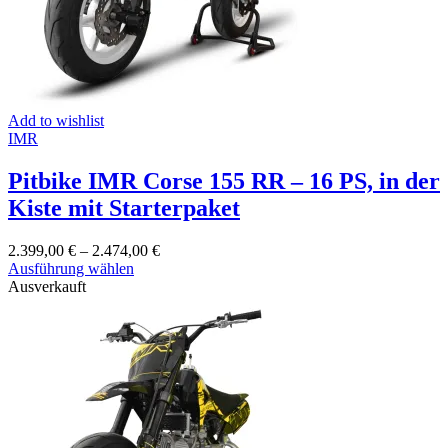
Add to wishlist
IMR
Pitbike IMR Corse 155 RR – 16 PS, in der
Kiste mit Starterpaket
2.399,00
€
–
2.474,00
€
Dieses
Ausführung wählen
Produkt
Ausverkauft
weist
mehrere
Varianten
auf.
Die
Optionen
können
auf
der