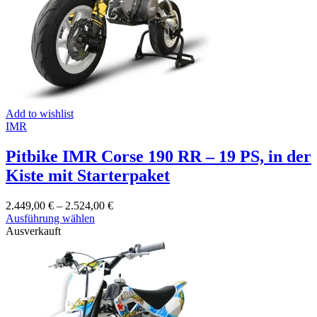
Produktseite
gewählt
werden
Add to wishlist
IMR
Pitbike IMR Corse 190 RR – 19 PS, in der
Kiste mit Starterpaket
2.449,00
€
–
2.524,00
€
Dieses
Ausführung wählen
Produkt
Ausverkauft
weist
mehrere
Varianten
auf.
Die
Optionen