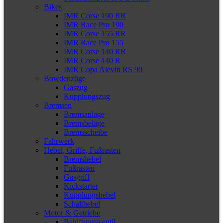
Bikes
IMR Corse 190 RR
IMR Race Pro 190
IMR Corse 155 RR
IMR Race Pro 155
IMR Corse 140 RR
IMR Corse 140 R
IMR Copa Alevin RS 90
Bowdenzüge
Gaszug
Kupplungszug
Bremsen
Bremsanlage
Bremsbeläge
Bremsscheibe
Fahrwerk
Hebel, Griffe, Fußrasten
Bremshebel
Fußrasten
Gasgriff
Kickstarter
Kupplungshebel
Schalthebel
Motor & Getriebe
Belüftungsventil