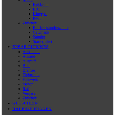
Heidenau
IRC
Kingtyre
PMT
Zubehör
Betriebsstundenzähler
Catchtank
Ständer
Starterpaket
XPEAR PITBIKES
Anbauteile
Antrieb
Auspuff
Bike
Bremse
Elektronik
Fahrwerk
Motor
Rad
Vergaser
Zubehör
GUTSCHEIN
HÄUFIGE FRAGEN