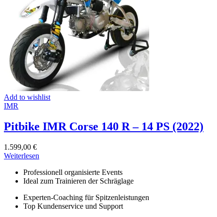
können
auf
der
Produktseite
gewählt
werden
Add to wishlist
IMR
Pitbike IMR Corse 140 R – 14 PS (2022)
1.599,00
€
Weiterlesen
Professionell organisierte Events
Ideal zum Trainieren der Schräglage
Experten-Coaching für Spitzenleistungen
Top Kundenservice und Support