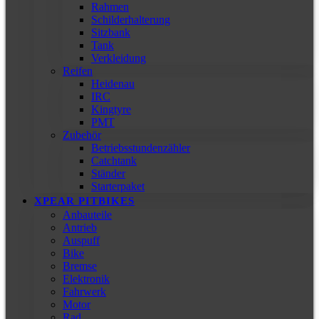
Rahmen
Schilderhalterung
Sitzbank
Tank
Verkleidung
Reifen
Heidenau
IRC
Kingtyre
PMT
Zubehör
Betriebsstundenzähler
Catchtank
Ständer
Starterpaket
XPEAR PITBIKES
Anbauteile
Antrieb
Auspuff
Bike
Bremse
Elektronik
Fahrwerk
Motor
Rad