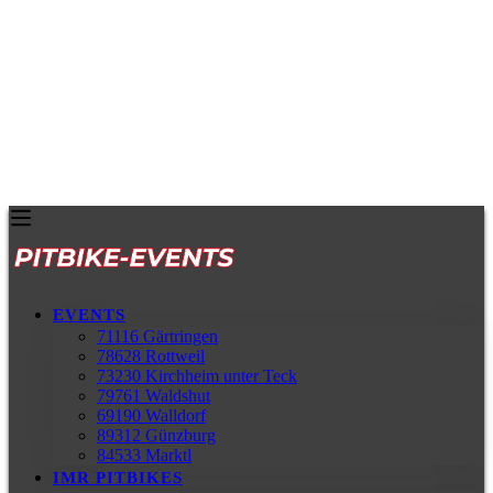
EVENTS
71116 Gärtringen
78628 Rottweil
73230 Kirchheim unter Teck
79761 Waldshut
69190 Walldorf
89312 Günzburg
84533 Marktl
IMR PITBIKES