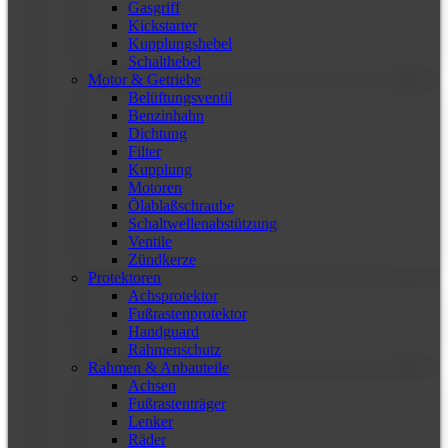
Gasgriff
Kickstarter
Kupplungshebel
Schalthebel
Motor & Getriebe
Belüftungsventil
Benzinhahn
Dichtung
Filter
Kupplung
Motoren
Ölablaßschraube
Schaltwellenabstützung
Ventile
Zündkerze
Protektoren
Achsprotektor
Fußrastenprotektor
Handguard
Rahmenschutz
Rahmen & Anbauteile
Achsen
Fußrastenträger
Lenker
Räder