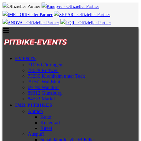
EVENTS
71116 Gärtringen
78628 Rottweil
73230 Kirchheim unter Teck
79761 Waldshut
69190 Walldorf
89312 Günzburg
84533 Marktl
IMR PITBIKES
Antrieb
Kette
Kettenrad
Ritzel
Auspuff
Schalldämpfer & DB Killer