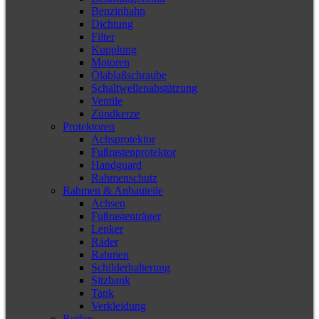
Benzinhahn
Dichtung
Filter
Kupplung
Motoren
Ölablaßschraube
Schaltwellenabstützung
Ventile
Zündkerze
Protektoren
Achsprotektor
Fußrastenprotektor
Handguard
Rahmenschutz
Rahmen & Anbauteile
Achsen
Fußrastenträger
Lenker
Räder
Rahmen
Schilderhalterung
Sitzbank
Tank
Verkleidung
Reifen