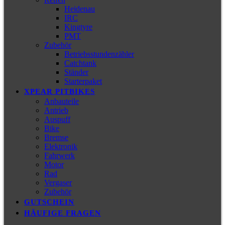
Heidenau
IRC
Kingtyre
PMT
Zubehör
Betriebsstundenzähler
Catchtank
Ständer
Starterpaket
XPEAR PITBIKES
Anbauteile
Antrieb
Auspuff
Bike
Bremse
Elektronik
Fahrwerk
Motor
Rad
Vergaser
Zubehör
GUTSCHEIN
HÄUFIGE FRAGEN