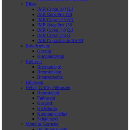
Bikes
IMR Corse 190 RR
IMR Race Pro 190
IMR Corse 155 RR
IMR Race Pro 155
IMR Corse 140 RR
IMR Corse 140 R
IMR Copa Alevin RS 90
Bowdenzüge
Gaszug
Kupplungszug
Bremsen
Bremsanlage
Bremsbeläge
Bremsscheibe
Fahrwerk
Hebel, Griffe, Fußrasten
Bremshebel
Fußrasten
Gasgriff
Kickstarter
Kupplungshebel
Schalthebel
Motor & Getriebe
Belüftungsventil