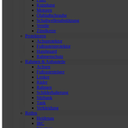
Kupplung
Motoren
Ölablaßschraube
Schaltwellenabstützung
Ventile
Zündkerze
Protektoren
Achsprotektor
Fußrastenprotektor
Handguard
Rahmenschutz
Rahmen & Anbauteile
Achsen
Fußrastenträger
Lenker
Räder
Rahmen
Schilderhalterung
Sitzbank
Tank
Verkleidung
Reifen
Heidenau
IRC