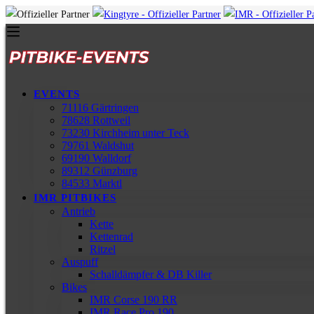
EVENTS
71116 Gärtringen
78628 Rottweil
73230 Kirchheim unter Teck
79761 Waldshut
69190 Walldorf
89312 Günzburg
84533 Marktl
IMR PITBIKES
Antrieb
Kette
Kettenrad
Ritzel
Auspuff
Schalldämpfer & DB Killer
Bikes
IMR Corse 190 RR
IMR Race Pro 190