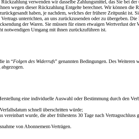
se Rückzahlung verwenden wir dasselbe Zahlungsmittel, das Sie bei der 
 Ihnen wegen dieser Rückzahlung Entgelte berechnet. Wir können die 
zurückgesandt haben, je nachdem, welches der frühere Zeitpunkt ist. S
Vertrags unterrichten, an uns zurückzusenden oder zu übergeben. Die F
ücksendung der Waren. Sie müssen für einen etwaigen Wertverlust der
cht notwendigen Umgang mit ihnen zurückzuführen ist.
ie in “
Folgen des Widerrufs
” genannten Bedingungen. Des Weiteren we
g abgezogen.
 Herstellung eine individuelle Auswahl oder Bestimmung durch den Verb
Verfallsdatum schnell überschritten würde;
luss vereinbart wurde, die aber frühestens 30 Tage nach Vertragsschlu
t Ausnahme von Abonnement-Verträgen.