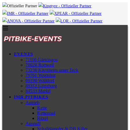
EVENTS
71116 Gärtringen
78628 Rottweil
73230 Kirchheim unter Teck
79761 Waldshut
69190 Walldorf
89312 Günzburg
84533 Marktl
IMR PITBIKES
Antrieb
Kette
Kettenrad
Ritzel
Auspuff
Schalldämpfer & DB Killer