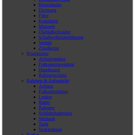
Benzinhahn
Dichtung
Filter
Kupplung
Motoren
Ölablaßschraube
Schaltwellenabstützung
Ventile
Zündkerze
Protektoren
Achsprotektor
Fußrastenprotektor
Handguard
Rahmenschutz
Rahmen & Anbauteile
Achsen
Fußrastenträger
Lenker
Räder
Rahmen
Schilderhalterung
Sitzbank
Tank
Verkleidung
Reifen