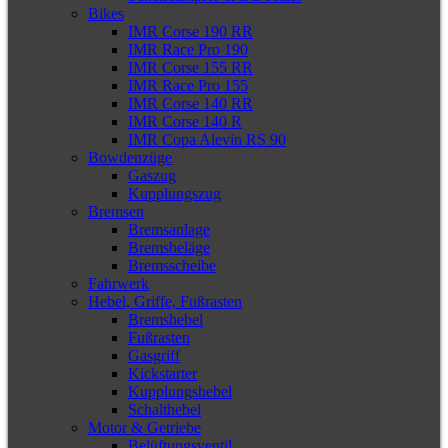
Bikes
IMR Corse 190 RR
IMR Race Pro 190
IMR Corse 155 RR
IMR Race Pro 155
IMR Corse 140 RR
IMR Corse 140 R
IMR Copa Alevin RS 90
Bowdenzüge
Gaszug
Kupplungszug
Bremsen
Bremsanlage
Bremsbeläge
Bremsscheibe
Fahrwerk
Hebel, Griffe, Fußrasten
Bremshebel
Fußrasten
Gasgriff
Kickstarter
Kupplungshebel
Schalthebel
Motor & Getriebe
Belüftungsventil