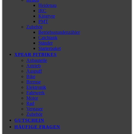
Heidenau
IRC
Kingtyre
PMT
Zubehör
Betriebsstundenzähler
Catchtank
Ständer
Starterpaket
XPEAR PITBIKES
Anbauteile
Antrieb
Auspuff
Bike
Bremse
Elektronik
Fahrwerk
Motor
Rad
Vergaser
Zubehör
GUTSCHEIN
HÄUFIGE FRAGEN