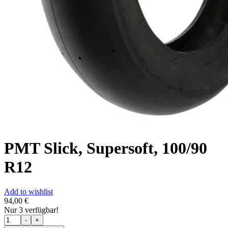
PMT Slick, Supersoft, 100/90
R12
Add to wishlist
94,00
€
Nur
3
verfügbar!
Menge
-
+