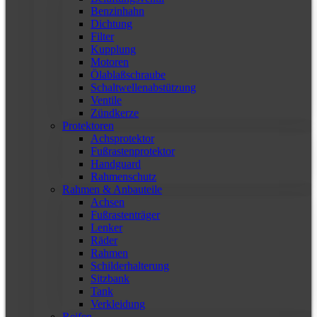
Benzinhahn
Dichtung
Filter
Kupplung
Motoren
Ölablaßschraube
Schaltwellenabstützung
Ventile
Zündkerze
Protektoren
Achsprotektor
Fußrastenprotektor
Handguard
Rahmenschutz
Rahmen & Anbauteile
Achsen
Fußrastenträger
Lenker
Räder
Rahmen
Schilderhalterung
Sitzbank
Tank
Verkleidung
Reifen