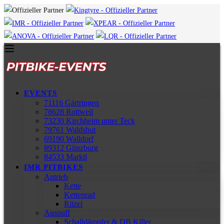
EVENTS
71116 Gärtringen
78628 Rottweil
73230 Kirchheim unter Teck
79761 Waldshut
69190 Walldorf
89312 Günzburg
84533 Marktl
IMR PITBIKES
Antrieb
Kette
Kettenrad
Ritzel
Auspuff
Schalldämpfer & DB Killer