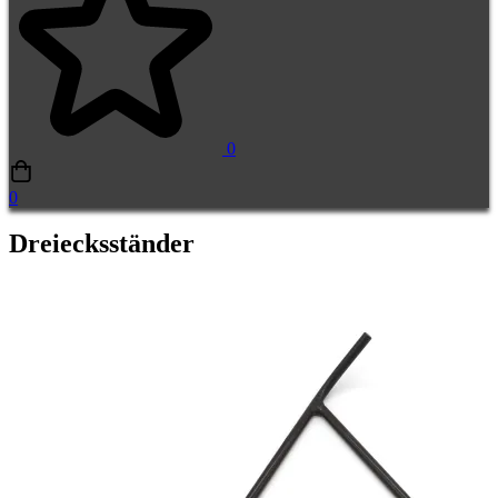
0
0
Dreiecksständer