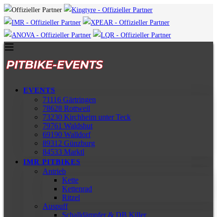
EVENTS
71116 Gärtringen
78628 Rottweil
73230 Kirchheim unter Teck
79761 Waldshut
69190 Walldorf
89312 Günzburg
84533 Marktl
IMR PITBIKES
Antrieb
Kette
Kettenrad
Ritzel
Auspuff
Schalldämpfer & DB Killer