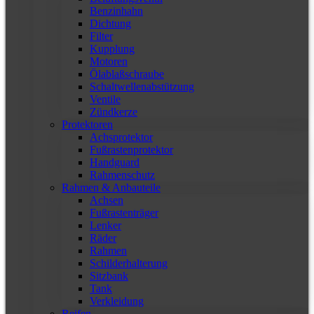
Benzinhahn
Dichtung
Filter
Kupplung
Motoren
Ölablaßschraube
Schaltwellenabstützung
Ventile
Zündkerze
Protektoren
Achsprotektor
Fußrastenprotektor
Handguard
Rahmenschutz
Rahmen & Anbauteile
Achsen
Fußrastenträger
Lenker
Räder
Rahmen
Schilderhalterung
Sitzbank
Tank
Verkleidung
Reifen