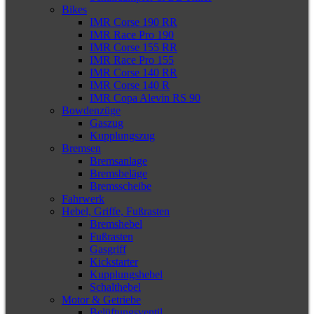
Bikes
IMR Corse 190 RR
IMR Race Pro 190
IMR Corse 155 RR
IMR Race Pro 155
IMR Corse 140 RR
IMR Corse 140 R
IMR Copa Alevin RS 90
Bowdenzüge
Gaszug
Kupplungszug
Bremsen
Bremsanlage
Bremsbeläge
Bremsscheibe
Fahrwerk
Hebel, Griffe, Fußrasten
Bremshebel
Fußrasten
Gasgriff
Kickstarter
Kupplungshebel
Schalthebel
Motor & Getriebe
Belüftungsventil