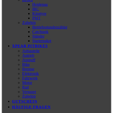
Heidenau
IRC
Kingtyre
PMT
Zubehör
Betriebsstundenzähler
Catchtank
Ständer
Starterpaket
XPEAR PITBIKES
Anbauteile
Antrieb
Auspuff
Bike
Bremse
Elektronik
Fahrwerk
Motor
Rad
Vergaser
Zubehör
GUTSCHEIN
HÄUFIGE FRAGEN