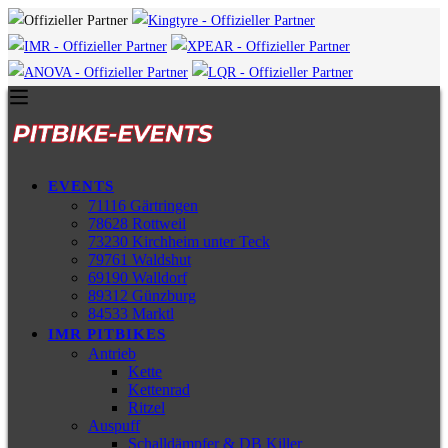
EVENTS
71116 Gärtringen
78628 Rottweil
73230 Kirchheim unter Teck
79761 Waldshut
69190 Walldorf
89312 Günzburg
84533 Marktl
IMR PITBIKES
Antrieb
Kette
Kettenrad
Ritzel
Auspuff
Schalldämpfer & DB Killer