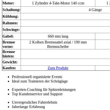
Motor:
1 Zylinder 4-Takt-Motor 140 ccm
1 
Schaltung:
4 Gänge
Kühlung:
Rahmen:
Schwinge:
Gabel:
660 mm lang
Bremse
2 Kolben Bremssattel axial / 190 mm
vorne:
Bremsscheibe
Bremse
hinten:
Gewicht:
Kaufen:
Zum Produkt
Professionell organisierte Events
Ideal zum Trainieren der Schräglage
Experten-Coaching für Spitzenleistungen
Top Kundenservice und Support
Unvergessliches Fahrerlebnis
Jahrelange Erfahrung