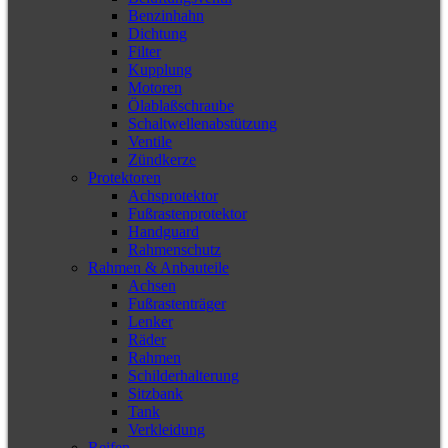
Benzinhahn
Dichtung
Filter
Kupplung
Motoren
Ölablaßschraube
Schaltwellenabstützung
Ventile
Zündkerze
Protektoren
Achsprotektor
Fußrastenprotektor
Handguard
Rahmenschutz
Rahmen & Anbauteile
Achsen
Fußrastenträger
Lenker
Räder
Rahmen
Schilderhalterung
Sitzbank
Tank
Verkleidung
Reifen