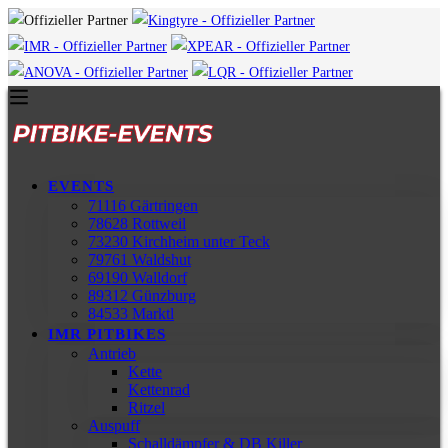
EVENTS
71116 Gärtringen
78628 Rottweil
73230 Kirchheim unter Teck
79761 Waldshut
69190 Walldorf
89312 Günzburg
84533 Marktl
IMR PITBIKES
Antrieb
Kette
Kettenrad
Ritzel
Auspuff
Schalldämpfer & DB Killer