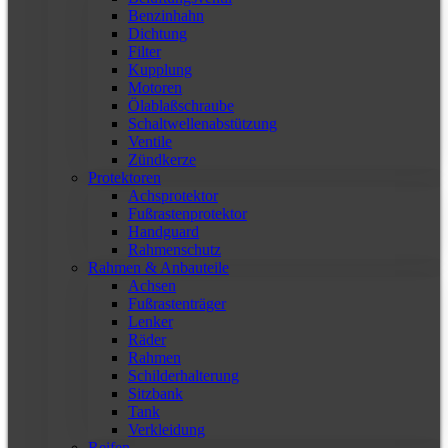
Benzinhahn
Dichtung
Filter
Kupplung
Motoren
Ölablaßschraube
Schaltwellenabstützung
Ventile
Zündkerze
Protektoren
Achsprotektor
Fußrastenprotektor
Handguard
Rahmenschutz
Rahmen & Anbauteile
Achsen
Fußrastenträger
Lenker
Räder
Rahmen
Schilderhalterung
Sitzbank
Tank
Verkleidung
Reifen