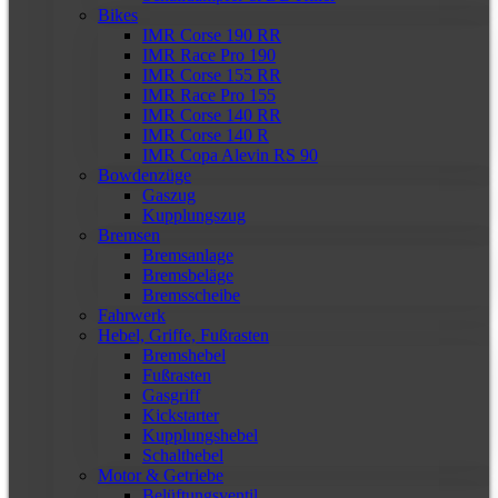
Bikes
IMR Corse 190 RR
IMR Race Pro 190
IMR Corse 155 RR
IMR Race Pro 155
IMR Corse 140 RR
IMR Corse 140 R
IMR Copa Alevin RS 90
Bowdenzüge
Gaszug
Kupplungszug
Bremsen
Bremsanlage
Bremsbeläge
Bremsscheibe
Fahrwerk
Hebel, Griffe, Fußrasten
Bremshebel
Fußrasten
Gasgriff
Kickstarter
Kupplungshebel
Schalthebel
Motor & Getriebe
Belüftungsventil