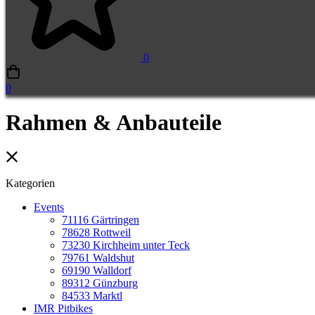
0
0
Rahmen & Anbauteile
Kategorien
Events
71116 Gärtringen
78628 Rottweil
73230 Kirchheim unter Teck
79761 Waldshut
69190 Walldorf
89312 Günzburg
84533 Marktl
IMR Pitbikes