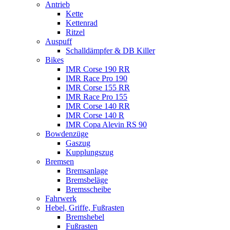
Antrieb
Kette
Kettenrad
Ritzel
Auspuff
Schalldämpfer & DB Killer
Bikes
IMR Corse 190 RR
IMR Race Pro 190
IMR Corse 155 RR
IMR Race Pro 155
IMR Corse 140 RR
IMR Corse 140 R
IMR Copa Alevin RS 90
Bowdenzüge
Gaszug
Kupplungszug
Bremsen
Bremsanlage
Bremsbeläge
Bremsscheibe
Fahrwerk
Hebel, Griffe, Fußrasten
Bremshebel
Fußrasten