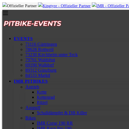
EVENTS
71116 Gärtringen
78628 Rottweil
73230 Kirchheim unter Teck
79761 Waldshut
69190 Walldorf
89312 Günzburg
84533 Marktl
IMR PITBIKES
Antrieb
Kette
Kettenrad
Ritzel
Auspuff
Schalldämpfer & DB Killer
Bikes
IMR Corse 190 RR
IMR Race Pro 190