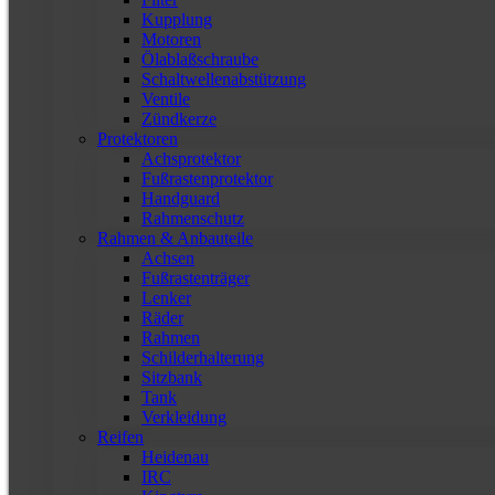
Kupplung
Motoren
Ölablaßschraube
Schaltwellenabstützung
Ventile
Zündkerze
Protektoren
Achsprotektor
Fußrastenprotektor
Handguard
Rahmenschutz
Rahmen & Anbauteile
Achsen
Fußrastenträger
Lenker
Räder
Rahmen
Schilderhalterung
Sitzbank
Tank
Verkleidung
Reifen
Heidenau
IRC