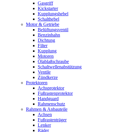
Gasgriff
Kickstarter
Kupplungshebel
Schalthebel
Motor & Getriebe
Belüftungsventil
Benzinhahn
Dichtung
Filter
Kupplung
Motoren
Ölablaßschraube
Schaltwellenabstützung
Ventile
Zündkerze
Protektoren
Achsprotektor
Fußrastenprotektor
Handguard
Rahmenschutz
Rahmen & Anbauteile
Achsen
Fußrastenträger
Lenker
Räder