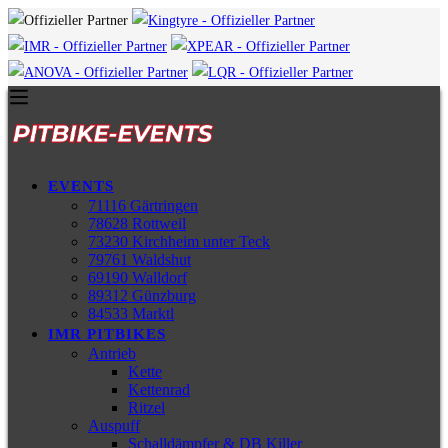
EVENTS
71116 Gärtringen
78628 Rottweil
73230 Kirchheim unter Teck
79761 Waldshut
69190 Walldorf
89312 Günzburg
84533 Marktl
IMR PITBIKES
Antrieb
Kette
Kettenrad
Ritzel
Auspuff
Schalldämpfer & DB Killer