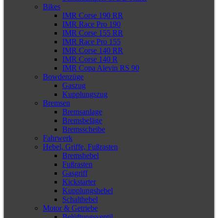
Bikes
IMR Corse 190 RR
IMR Race Pro 190
IMR Corse 155 RR
IMR Race Pro 155
IMR Corse 140 RR
IMR Corse 140 R
IMR Copa Alevin RS 90
Bowdenzüge
Gaszug
Kupplungszug
Bremsen
Bremsanlage
Bremsbeläge
Bremsscheibe
Fahrwerk
Hebel, Griffe, Fußrasten
Bremshebel
Fußrasten
Gasgriff
Kickstarter
Kupplungshebel
Schalthebel
Motor & Getriebe
Belüftungsventil