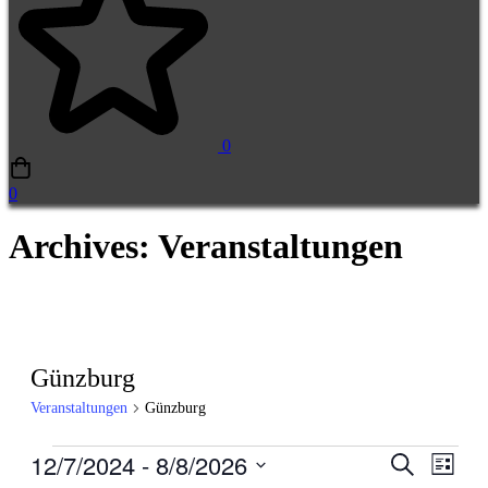
0
0
Archives: Veranstaltungen
Günzburg
Veranstaltungen
Günzburg
Veranstaltungen
12/7/2024
 - 
8/8/2026
Veranstal
Veran
Suche
Liste
Ansic