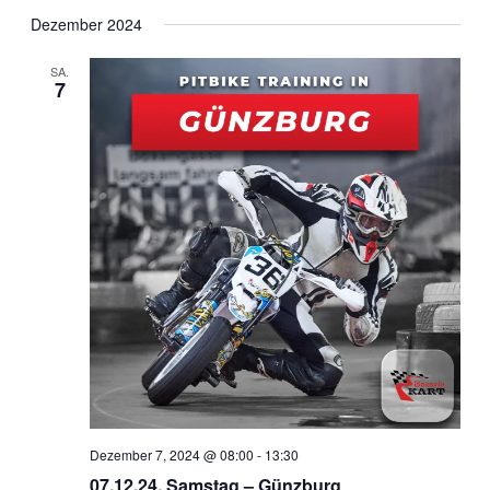
Suche
Datum
Navig
wählen.
Dezember 2024
und
Ansichten
SA.
7
Navigati
Dezember 7, 2024 @ 08:00
-
13:30
07.12.24, Samstag – Günzburg