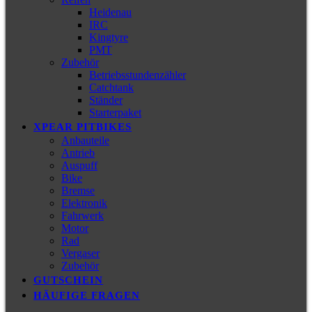
Heidenau
IRC
Kingtyre
PMT
Zubehör
Betriebsstundenzähler
Catchtank
Ständer
Starterpaket
XPEAR PITBIKES
Anbauteile
Antrieb
Auspuff
Bike
Bremse
Elektronik
Fahrwerk
Motor
Rad
Vergaser
Zubehör
GUTSCHEIN
HÄUFIGE FRAGEN