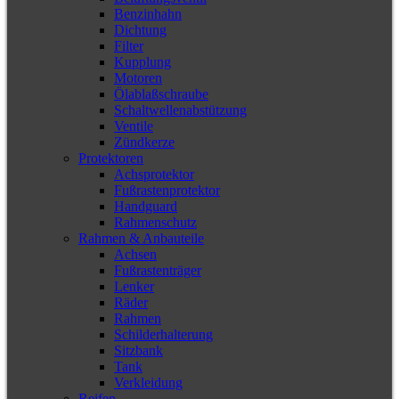
Benzinhahn
Dichtung
Filter
Kupplung
Motoren
Ölablaßschraube
Schaltwellenabstützung
Ventile
Zündkerze
Protektoren
Achsprotektor
Fußrastenprotektor
Handguard
Rahmenschutz
Rahmen & Anbauteile
Achsen
Fußrastenträger
Lenker
Räder
Rahmen
Schilderhalterung
Sitzbank
Tank
Verkleidung
Reifen